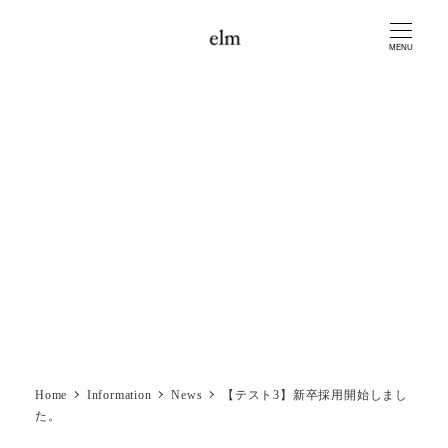
MENU
【テスト3】新卒採用開始し
ました。
カテゴリー
2024/12/23
2025/01/01
News
投稿日
更新日
Home
Information
News
【テスト3】新卒採用開始しまし
た。